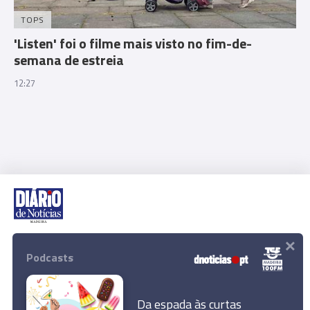
TOPS
'Listen' foi o filme mais visto no fim-de-
semana de estreia
12:27
×
Rua Dr. Fernão de Ornelas, 56 - 3º
9054-514 Funchal, Portugal
Podcasts
291 202 300
Download App
Da espada às curtas