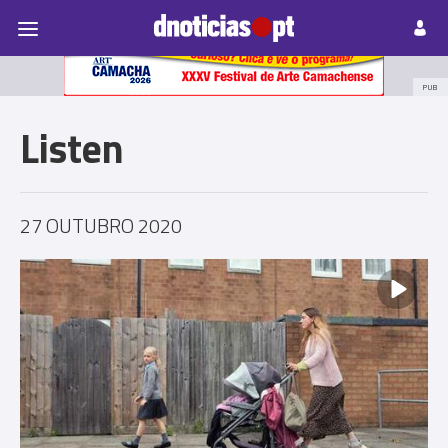
Pessoas
Prazeres
Paisagens
Palavras
P
PUB
Listen
27 OUTUBRO 2020