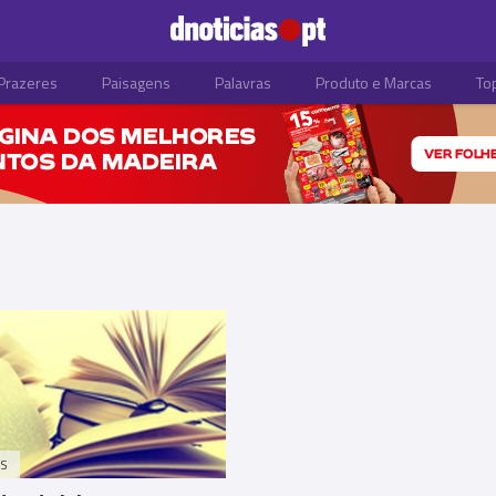
Prazeres
Paisagens
Palavras
Produto e Marcas
To
S