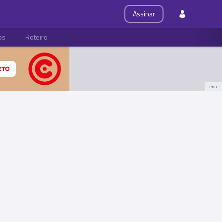
Assinar
ps
Roteiro
PUB