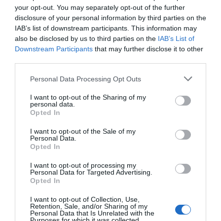
your opt-out. You may separately opt-out of the further
disclosure of your personal information by third parties on the
IAB’s list of downstream participants. This information may
also be disclosed by us to third parties on the
IAB’s List of
Downstream Participants
that may further disclose it to other
ROTEIRO
third parties.
Conheça as propostas da Savoy Signature
Please note that this website/app uses one or more Google
Personal Data Processing Opt Outs
para o fim-de-semana
services and may gather and store information including but
not limited to your visit or usage behaviour. You may click to
I want to opt-out of the Sharing of my
29 Jul 14:53
personal data.
grant or deny consent to Google and its third-party tags to
Opted In
use your data for below specified purposes in below Google
consent section.
I want to opt-out of the Sale of my
Personal Data.
Opted In
I want to opt-out of processing my
Personal Data for Targeted Advertising.
Opted In
I want to opt-out of Collection, Use,
Retention, Sale, and/or Sharing of my
Personal Data that Is Unrelated with the
Purposes for which it was collected.