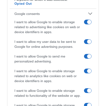
Opted Out
Google consents
PRODUTOS E MARCAS
Espumante madeirense 'Terras
I want to allow Google to enable storage
do Avô' premiado em concurso
related to advertising like cookies on web or
device identifiers in apps.
internacional
I want to allow my user data to be sent to
29 Jul 19:59
Google for online advertising purposes.
I want to allow Google to send me
personalized advertising.
I want to allow Google to enable storage
related to analytics like cookies on web or
device identifiers in apps.
I want to allow Google to enable storage
related to functionality of the website or app.
I want to allow Google to enable storage