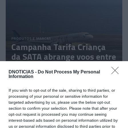
PRODUTOS E MARCAS
Campanha Tarifa Criança
da SATA abrange voos entre
Madeira e Açores
DNOTICIAS -
Do Not Process My Personal
Information
31 Jul 10:36
If you wish to opt-out of the sale, sharing to third parties, or
processing of your personal or sensitive information for
targeted advertising by us, please use the below opt-out
section to confirm your selection. Please note that after your
opt-out request is processed you may continue seeing
interest-based ads based on personal information utilized by
us or personal information disclosed to third parties prior to