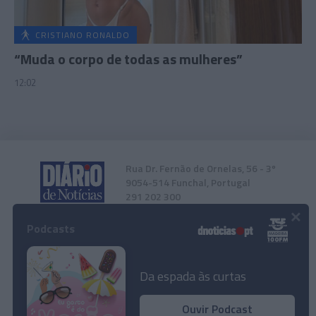
CRISTIANO RONALDO
“Muda o corpo de todas as mulheres”
12:02
Rua Dr. Fernão de Ornelas, 56 - 3º
9054-514 Funchal, Portugal
291 202 300
×
Podcasts
Instale a nossa App
Da espada às curtas
Ouvir Podcast