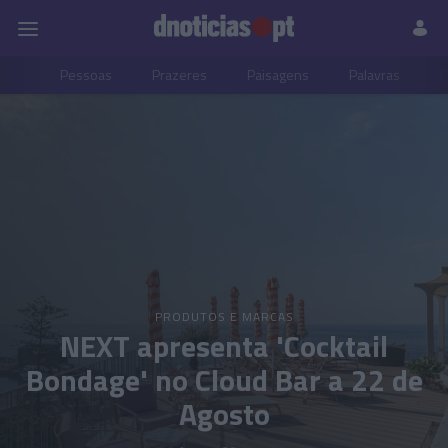
Pessoas
Prazeres
Paisagens
Palavras
P
PRODUTOS E MARCAS
NEXT apresenta 'Cocktail
Bondage' no Cloud Bar a 22 de
Agosto