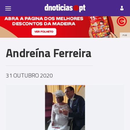
Pessoas
Prazeres
Paisagens
Palavras
P
PUB
Andreína Ferreira
31 OUTUBRO 2020