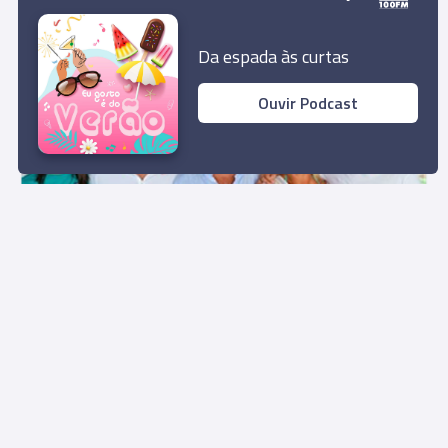
12:11
Da espada às curtas
Ouvir Podcast
PESSOAS
Lourenço Ortigão traz família à Madeira
10:32