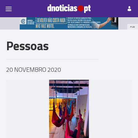
Pessoas
Prazeres
Paisagens
Palavras
P
PUB
Pessoas
20 NOVEMBRO 2020