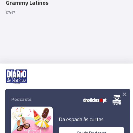
Grammy Latinos
07:37
×
Rua Dr. Fernão de Ornelas, 56 - 3º
9054-514 Funchal, Portugal
Podcasts
291 202 300
Download App
Da espada às curtas
Ouvir Podcast