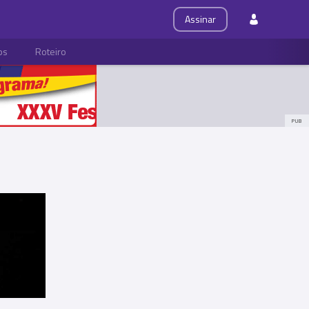
Assinar
ps
Roteiro
PUB