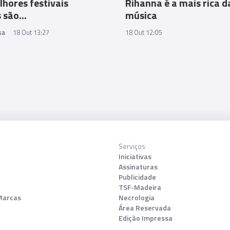
lhores festivais
Rihanna é a mais rica d
 são...
música
sa
18 Out 13:27
18 Out 12:05
Serviços
Iniciativas
Assinaturas
Publicidade
TSF-Madeira
Marcas
Necrologia
Área Reservada
Edição Impressa