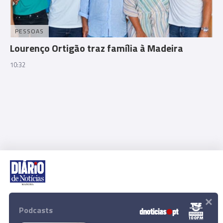
PESSOAS
Lourenço Ortigão traz família à Madeira
10:32
×
Rua Dr. Fernão de Ornelas, 56 - 3º
9054-514 Funchal, Portugal
Podcasts
291 202 300