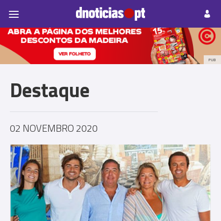
Pessoas
Prazeres
Paisagens
Palavras
P
PUB
Destaque
02 NOVEMBRO 2020