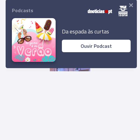
×
Podcasts
TOPS
Portugal é o 4.º da UE na produção de vinho
Da espada às curtas
08:04
Ouvir Podcast
PESSOAS
Arte descomplicada e sem preconceitos na