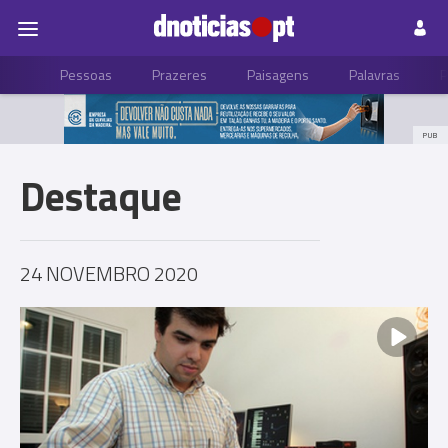
Pessoas
Prazeres
Paisagens
Palavras
P
PUB
Destaque
24 NOVEMBRO 2020