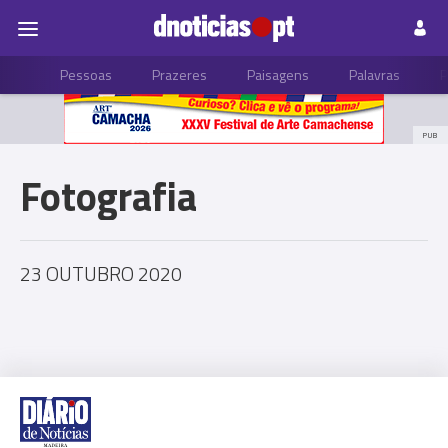
Pessoas
Prazeres
Paisagens
Palavras
P
PUB
Fotografia
23 OUTUBRO 2020