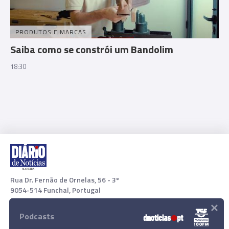
PRODUTOS E MARCAS
Saiba como se constrói um Bandolim
18:30
Rua Dr. Fernão de Ornelas, 56 - 3º
9054-514 Funchal, Portugal
×
291 202 300
Podcasts
Download App