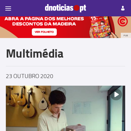
Pessoas
Prazeres
Paisagens
Palavras
P
PUB
Multimédia
23 OUTUBRO 2020