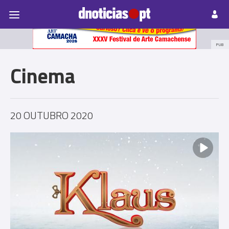
Pessoas
Prazeres
Paisagens
Palavras
P
PUB
Cinema
20 OUTUBRO 2020