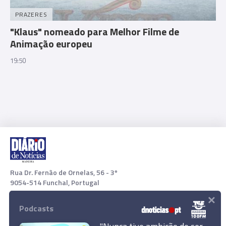
PRAZERES
"Klaus" nomeado para Melhor Filme de
Animação europeu
19:50
Rua Dr. Fernão de Ornelas, 56 - 3º
9054-514 Funchal, Portugal
×
291 202 300
Podcasts
Download App