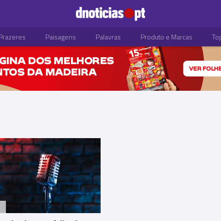
Prazeres
Paisagens
Palavras
Produto e Marcas
To
S