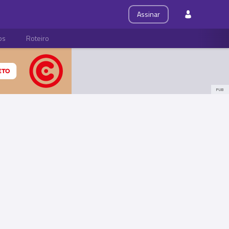
Assinar
ps
Roteiro
PUB