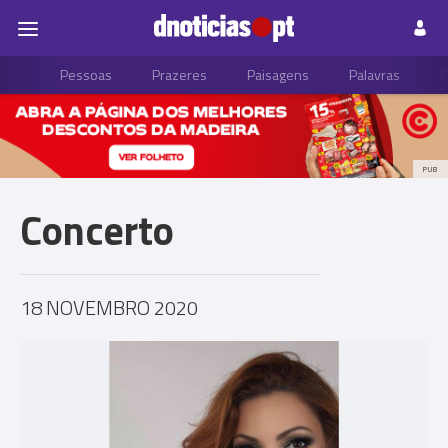
Pessoas
Prazeres
Paisagens
Palavras
P
PUB
Concerto
18 NOVEMBRO 2020