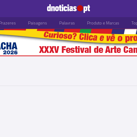
Prazeres
Paisagens
Palavras
Produto e Marcas
To