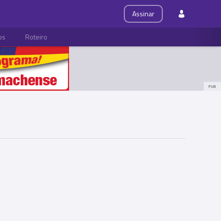
Assinar
ps
Roteiro
PUB