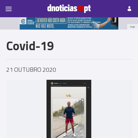
Pessoas
Prazeres
Paisagens
Palavras
P
PUB
Covid-19
21 OUTUBRO 2020