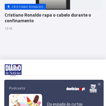
CRISTIANO RONALDO
Cristiano Ronaldo rapa o cabelo durante o
confinamento
12:16
×
Rua Dr. Fernão de Ornelas, 56 - 3º
9054-514 Funchal, Portugal
Podcasts
291 202 300
Download App
Da espada às curtas