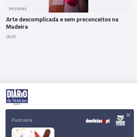
PESSOAS
Arte descomplicada e sem preconceitos na
Madeira
08:00
×
Rua Dr. Fernão de Ornelas, 56 - 3º
9054-514 Funchal, Portugal
Podcasts
291 202 300
Download App