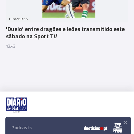
PRAZERES
'Duelo' entre dragões e leões transmitido este
sábado na Sport TV
13:43
×
Rua Dr. Fernão de Ornelas, 56 - 3º
9054-514 Funchal, Portugal
Podcasts
291 202 300