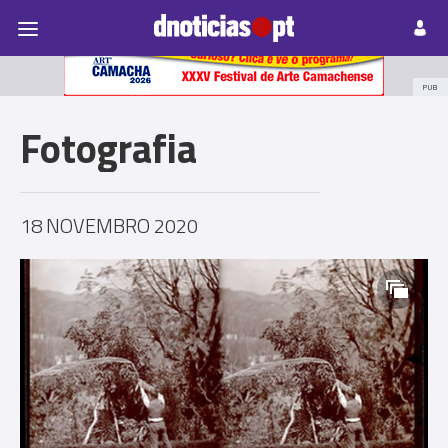
Pessoas
Prazeres
Paisagens
Palavras
P
PUB
Fotografia
18 NOVEMBRO 2020