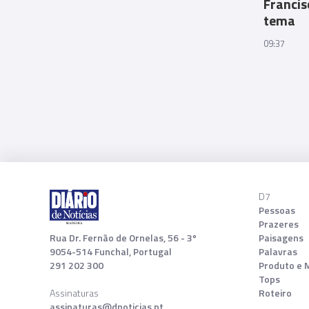
Francis
tema
09:37
D7
Pessoas
Prazeres
Rua Dr. Fernão de Ornelas, 56 - 3º
Paisagens
9054-514 Funchal, Portugal
Palavras
291 202 300
Produto e 
Tops
Assinaturas
Roteiro
assinaturas@dnoticias.pt