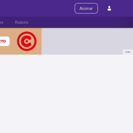
Assinar
ps
Roteiro
PUB