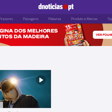
Prazeres
Paisagens
Palavras
Produto e Marcas
To
S