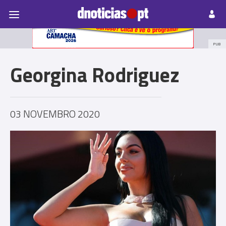
Pessoas
Prazeres
Paisagens
Palavras
P
PUB
Georgina Rodriguez
03 NOVEMBRO 2020