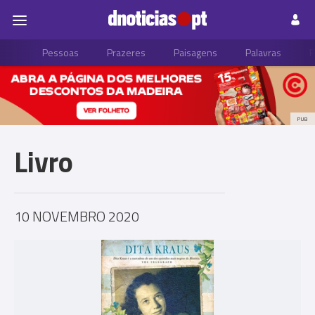
Pessoas
Prazeres
Paisagens
Palavras
P
PUB
Livro
10 NOVEMBRO 2020