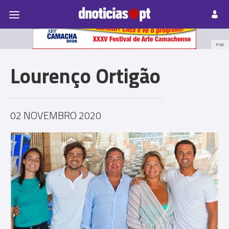
Pessoas
Prazeres
Paisagens
Palavras
P
PUB
Lourenço Ortigão
02 NOVEMBRO 2020