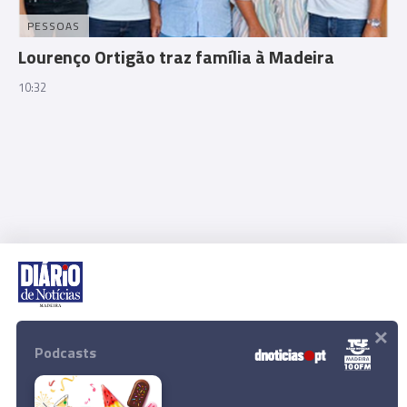
PESSOAS
Lourenço Ortigão traz família à Madeira
10:32
×
Rua Dr. Fernão de Ornelas, 56 - 3º
9054-514 Funchal, Portugal
Podcasts
291 202 300
Download App