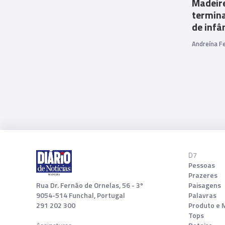
Madeir
termin
de infâ
Andreína Fe
D7
Pessoas
Prazeres
Rua Dr. Fernão de Ornelas, 56 - 3º
Paisagens
9054-514 Funchal, Portugal
Palavras
291 202 300
Produto e 
Tops