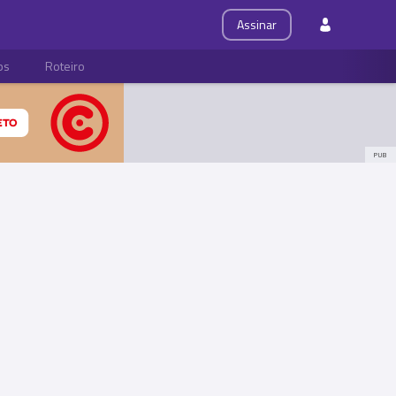
Assinar
ps
Roteiro
PUB