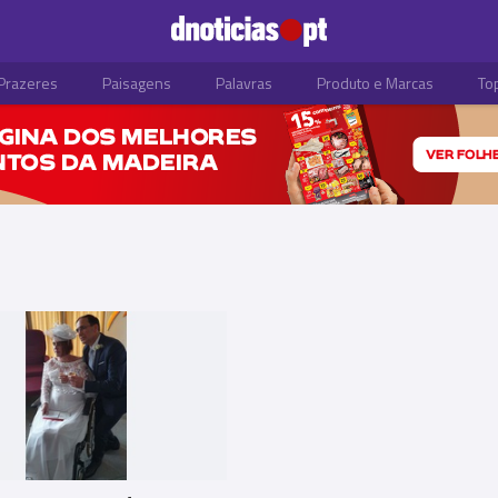
Prazeres
Paisagens
Palavras
Produto e Marcas
To
S