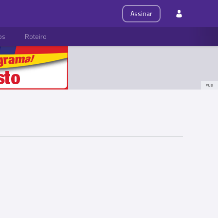
Assinar
ps
Roteiro
PUB