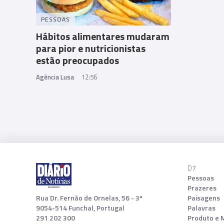
PESSOAS
Hábitos alimentares mudaram
para pior e nutricionistas
estão preocupados
Agência Lusa
12:56
D7
Pessoas
Prazeres
Rua Dr. Fernão de Ornelas, 56 - 3º
Paisagens
9054-514 Funchal, Portugal
Palavras
291 202 300
Produto e 