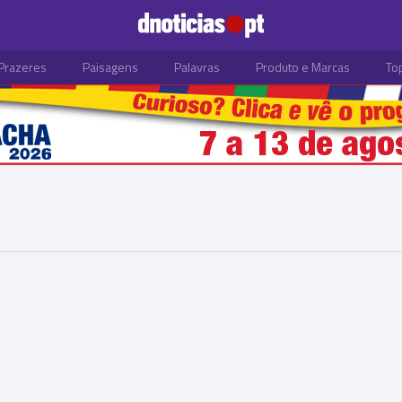
Prazeres
Paisagens
Palavras
Produto e Marcas
To