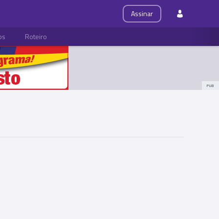
Assinar
ps
Roteiro
PUB