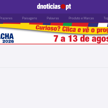
Prazeres
Paisagens
Palavras
Produto e Marcas
To