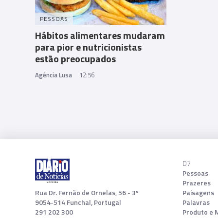
PESSOAS
Hábitos alimentares mudaram
para pior e nutricionistas
estão preocupados
Agência Lusa
12:56
D7
Pessoas
Prazeres
Rua Dr. Fernão de Ornelas, 56 - 3º
Paisagens
9054-514 Funchal, Portugal
Palavras
291 202 300
Produto e 