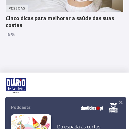
PESSOAS
Cinco dicas para melhorar a saúde das suas
costas
16:54
×
Rua Dr. Fernão de Ornelas, 56 - 3º
9054-514 Funchal, Portugal
Podcasts
291 202 300
Download App
Da espada às curtas