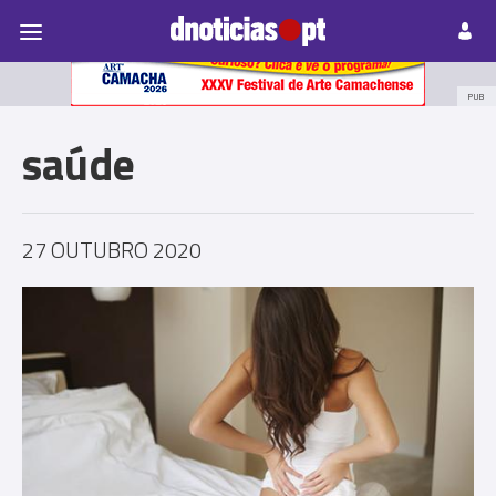
Pessoas
Prazeres
Paisagens
Palavras
P
PUB
saúde
27 OUTUBRO 2020