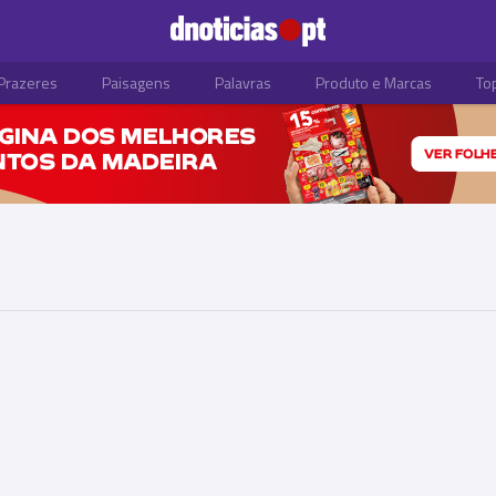
Prazeres
Paisagens
Palavras
Produto e Marcas
To