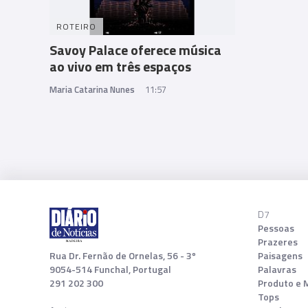
ROTEIRO
Savoy Palace oferece música
ao vivo em três espaços
Maria Catarina Nunes
11:57
D7
Pessoas
Prazeres
Rua Dr. Fernão de Ornelas, 56 - 3º
Paisagens
9054-514 Funchal, Portugal
Palavras
291 202 300
Produto e 
Tops