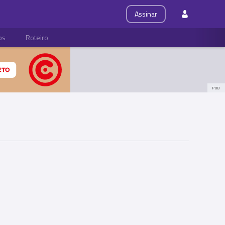
Assinar
ps
Roteiro
PUB