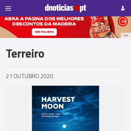
Pessoas
Prazeres
Paisagens
Palavras
P
PUB
Terreiro
21 OUTUBRO 2020