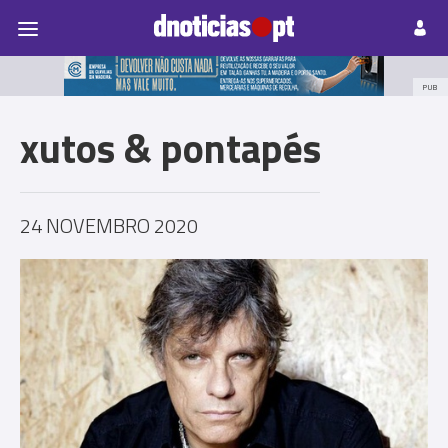
Pessoas
Prazeres
Paisagens
Palavras
P
PUB
xutos & pontapés
24 NOVEMBRO 2020