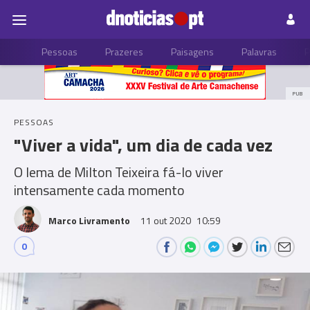
Pessoas
Prazeres
Paisagens
Palavras
P
PUB
PESSOAS
"Viver a vida", um dia de cada vez
O lema de Milton Teixeira fá-lo viver
intensamente cada momento
Marco Livramento
11 out 2020
10:59
0
Comments