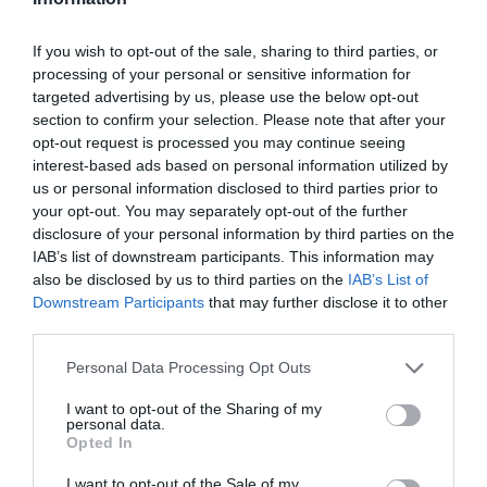
Fica ainda a sugestão de destinos com paisagens,
culturas e atrações únicas. O Pestana Kruger
If you wish to opt-out of the sale, sharing to third parties, or
Lodge na África do Sul ou o Pestana CR7
processing of your personal or sensitive information for
Marrakech em Marrocos, são hotéis que
targeted advertising by us, please use the below opt-out
section to confirm your selection. Please note that after your
surpreendem e asseguram experiências
opt-out request is processed you may continue seeing
memoráveis.
interest-based ads based on personal information utilized by
us or personal information disclosed to third parties prior to
Para usufruir desta campanha, que decorre até 28
your opt-out. You may separately opt-out of the further
disclosure of your personal information by third parties on the
de Novembro, basta aceder ao
IAB’s list of downstream participants. This information may
site
www.pestana.com
e adicionar o código
also be disclosed by us to third parties on the
IAB’s List of
BF2023
promocional
, no momento da reserva. É
Downstream Participants
that may further disclose it to other
third parties.
também possível fazer reservas através do
Please note that this website/app uses one or more Google
contacto telefónico 210 158 100, mencionando o
Personal Data Processing Opt Outs
services and may gather and store information including but
mesmo código.
not limited to your visit or usage behaviour. You may click to
I want to opt-out of the Sharing of my
personal data.
grant or deny consent to Google and its third-party tags to
Opted In
use your data for below specified purposes in below Google
consent section.
I want to opt-out of the Sale of my