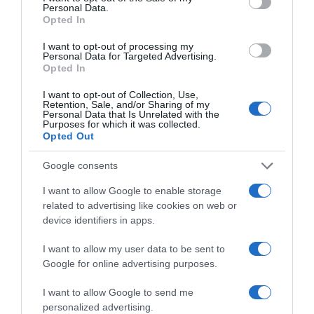
Personal Data.
Opted In
I want to opt-out of processing my
Personal Data for Targeted Advertising.
TURISMO
GRUPO PESTANA
Opted In
I want to opt-out of Collection, Use,
0
Comentários
Retention, Sale, and/or Sharing of my
Personal Data that Is Unrelated with the
Purposes for which it was collected.
Opted Out
Últimas
Google consents
I want to allow Google to enable storage
related to advertising like cookies on web or
PRODUTOS E MARCAS
device identifiers in apps.
Conheça a programação de fim-de-semana dos hotéis
da colecção Savoy Signature
I want to allow my user data to be sent to
Google for online advertising purposes.
PRODUTOS E MARCAS
I want to allow Google to send me
DHRT celebra dois anos com evento que junta música,
personalized advertising.
moda e criatividade no Funchal