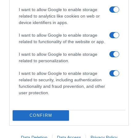
I want to allow Google to enable storage
PRODUTOS E MARCAS
related to analytics like cookies on web or
device identifiers in apps.
NEXT apresenta 'Cocktail Bondage' no Cloud Bar a 22
de Agosto
I want to allow Google to enable storage
related to functionality of the website or app.
I want to allow Google to enable storage
related to personalization.
I want to allow Google to enable storage
related to security, including authentication
functionality and fraud prevention, and other
user protection.
CONFIRM
Data Deletion
Data Access
Privacy Policy