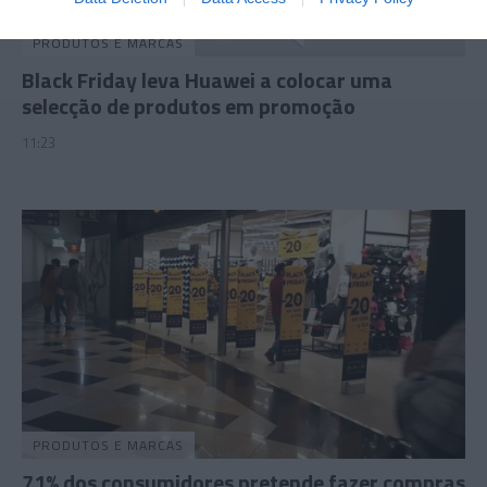
PRODUTOS E MARCAS
Black Friday leva Huawei a colocar uma
selecção de produtos em promoção
11:23
PRODUTOS E MARCAS
71% dos consumidores pretende fazer compras