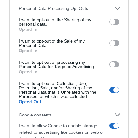
para tirar o máximo partido da qualidade de
Please note that this website/app uses one or more Google
Personal Data Processing Opt Outs
services and may gather and store information including but
imagem otimizada da LG OLED através do novo
not limited to your visit or usage behaviour. You may click to
I want to opt-out of the Sharing of my
processador α (Alpha) 11 AI com uma
personal data.
grant or deny consent to Google and its third-party tags to
Opted In
performance de IA quatro vezes superior. Isto
use your data for below specified purposes in below Google
consent section.
proporciona uma melhoria de 70% ao nível do
I want to opt-out of the Sale of my
Personal Data.
desempenho gráfico e uma velocidade de
Opted In
processamento 30% mais rápida em comparação
I want to opt-out of processing my
com o seu antecessor. Desta forma, a OLED T
Personal Data for Targeted Advertising.
Opted In
consegue oferecer a melhor experiência em ecrã
transparente e cores vibrantes no ecrã opaco, tudo
I want to opt-out of Collection, Use,
Retention, Sale, and/or Sharing of my
através do simples clique num botão.
Personal Data that Is Unrelated with the
Purposes for which it was collected.
Opted Out
“Um feito incrível ao nível da inovação orientada
para o consumidor, a LG SIGNATURE OLED T
Google consents
oferece experiências de visualização totalmente
I want to allow Google to enable storage
novas, além da qualidade de imagem e
related to advertising like cookies on web or