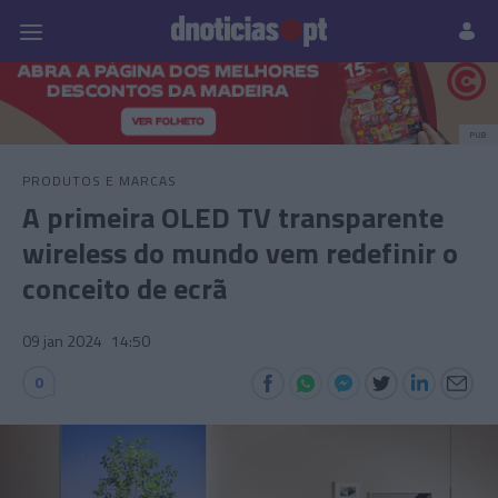
Pessoas
Prazeres
Paisagens
Palavras
P
PUB
PRODUTOS E MARCAS
A primeira OLED TV transparente
wireless do mundo vem redefinir o
conceito de ecrã
09 jan 2024
14:50
0