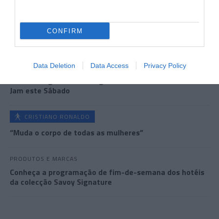
CONFIRM
Últimas
Data Deletion
Data Access
Privacy Policy
ROTEIRO
Mariano regressa ao Marginal e Summer Jam anima o
Jam este Sábado
CRISTIANO RONALDO
“Muda o corpo de todas as mulheres”
PRODUTOS E MARCAS
Conheça a programação de fim-de-semana dos hotéis
da colecção Savoy Signature