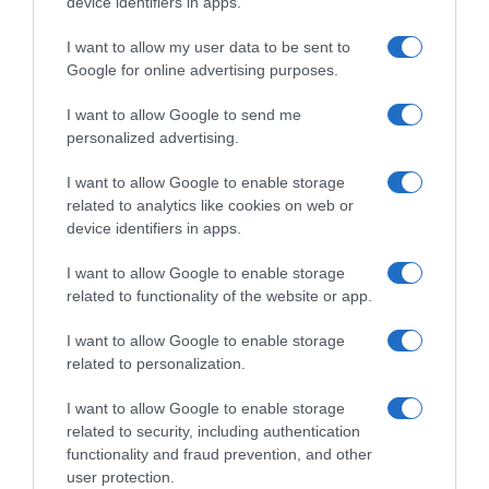
device identifiers in apps.
performance da nossa premiada tecnologia
OLED”, afirma Park Hyoung-sei, presidente da
I want to allow my user data to be sent to
LG Home Entertainment Company. “A OLED
Google for online advertising purposes.
transparente da LG dá os consumidores uma
I want to allow Google to send me
maior liberdade para organizar os seus espaços
personalized advertising.
residenciais, redefinindo completamente o que é
I want to allow Google to enable storage
possível e apontando o caminho para um futuro
related to analytics like cookies on web or
entusiasmante para a indústria televisiva.”
device identifiers in apps.
I want to allow Google to enable storage
related to functionality of the website or app.
I want to allow Google to enable storage
related to personalization.
LG
I want to allow Google to enable storage
related to security, including authentication
functionality and fraud prevention, and other
0
Comentários
user protection.