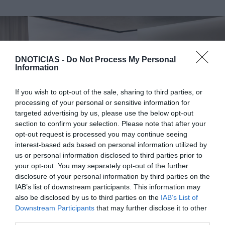
DNOTICIAS -
Do Not Process My Personal
Information
If you wish to opt-out of the sale, sharing to third parties, or
processing of your personal or sensitive information for
targeted advertising by us, please use the below opt-out
section to confirm your selection. Please note that after your
opt-out request is processed you may continue seeing
interest-based ads based on personal information utilized by
us or personal information disclosed to third parties prior to
your opt-out. You may separately opt-out of the further
disclosure of your personal information by third parties on the
Para visualizar uma imagem perfeita na OLED,
IAB’s list of downstream participants. This information may
basta clicar no botão de aumento do contraste do
also be disclosed by us to third parties on the
IAB’s List of
ecrã. Desta forma, os utilizadores podem mudar
Downstream Participants
that may further disclose it to other
third parties.
instantaneamente – de transparente para opaco –