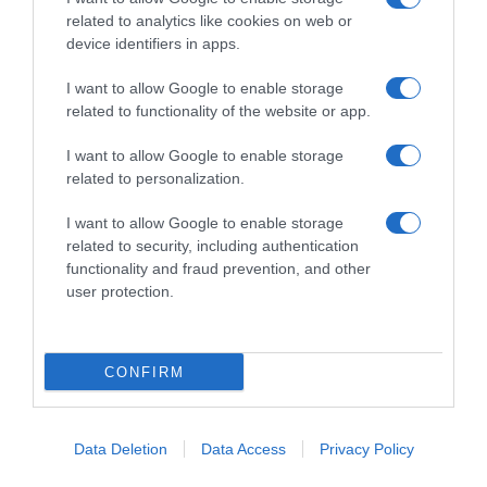
Savoy Signature
related to analytics like cookies on web or
1 Out 11:38
device identifiers in apps.
I want to allow Google to enable storage
related to functionality of the website or app.
I want to allow Google to enable storage
related to personalization.
I want to allow Google to enable storage
related to security, including authentication
functionality and fraud prevention, and other
user protection.
ROTEIRO
Conheça o roteiro de animação dos espaços
CONFIRM
Savoy Signature
24 Set 11:10
Data Deletion
Data Access
Privacy Policy