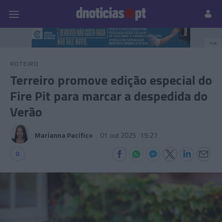
Pessoas
Prazeres
Paisagens
Palavras
P
PUB
ROTEIRO
Terreiro promove edição especial do
Fire Pit para marcar a despedida do
Verão
Marianna Pacifico
01 out 2025
15:27
0