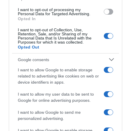
PRAZERES
I want to opt-out of processing my
Personal Data for Targeted Advertising.
Cozido à Portuguesa será protagonista aos
Opted In
domingos no Terreiro
I want to opt-out of Collection, Use,
5 Out 09:30
Retention, Sale, and/or Sharing of my
Personal Data that Is Unrelated with the
Purposes for which it was collected.
Opted Out
Google consents
I want to allow Google to enable storage
related to advertising like cookies on web or
device identifiers in apps.
I want to allow my user data to be sent to
Google for online advertising purposes.
I want to allow Google to send me
ROTEIRO
personalized advertising.
Conheça o roteiro de animação dos espaços
I want to allow Google to enable storage