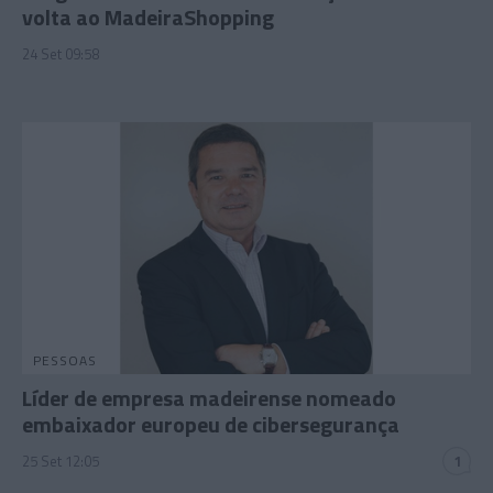
volta ao MadeiraShopping
24 Set 09:58
PESSOAS
Líder de empresa madeirense nomeado
embaixador europeu de cibersegurança
25 Set 12:05
1