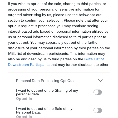
If you wish to opt-out of the sale, sharing to third parties, or
PRODUTOS E MARCAS
processing of your personal or sensitive information for
targeted advertising by us, please use the below opt-out
DHRT celebra dois anos com evento que junta música,
section to confirm your selection. Please note that after your
moda e criatividade no Funchal
opt-out request is processed you may continue seeing
interest-based ads based on personal information utilized by
us or personal information disclosed to third parties prior to
your opt-out. You may separately opt-out of the further
disclosure of your personal information by third parties on the
IAB’s list of downstream participants. This information may
also be disclosed by us to third parties on the
IAB’s List of
Downstream Participants
that may further disclose it to other
third parties.
Please note that this website/app uses one or more Google
Personal Data Processing Opt Outs
services and may gather and store information including but
not limited to your visit or usage behaviour. You may click to
I want to opt-out of the Sharing of my
personal data.
grant or deny consent to Google and its third-party tags to
Opted In
use your data for below specified purposes in below Google
consent section.
I want to opt-out of the Sale of my
Personal Data.
Opted In