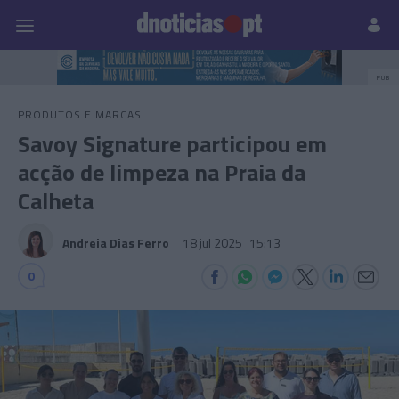
Pessoas
Prazeres
Paisagens
Palavras
P
PUB
PRODUTOS E MARCAS
Savoy Signature participou em
acção de limpeza na Praia da
Calheta
Andreia Dias Ferro
18 jul 2025
15:13
0