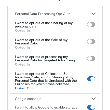
Savoy Signature
third parties.
16 Jul 13:19
Please note that this website/app uses one or more Google
Personal Data Processing Opt Outs
services and may gather and store information including but
not limited to your visit or usage behaviour. You may click to
I want to opt-out of the Sharing of my
personal data.
grant or deny consent to Google and its third-party tags to
Opted In
use your data for below specified purposes in below Google
consent section.
I want to opt-out of the Sale of my
Personal Data.
Opted In
I want to opt-out of processing my
Personal Data for Targeted Advertising.
Opted In
I want to opt-out of Collection, Use,
Retention, Sale, and/or Sharing of my
ROTEIRO
Personal Data that Is Unrelated with the
Purposes for which it was collected.
Roteiro de fim-de-semana dos hotéis Savoy
Opted Out
Signature com destaque para Helena Guedes
Google consents
9 Jul 09:58
I want to allow Google to enable storage