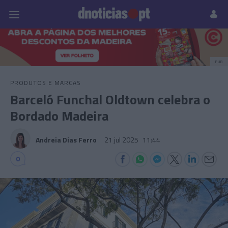
Pessoas
Prazeres
Paisagens
Palavras
P
PUB
PRODUTOS E MARCAS
Barceló Funchal Oldtown celebra o
Bordado Madeira
Andreia Dias Ferro
21 jul 2025
11:44
0