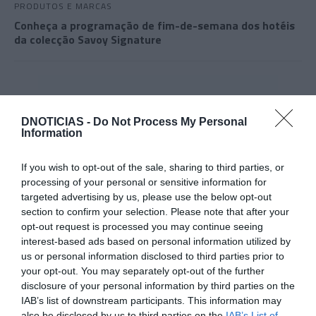
PRODUTOS E MARCAS
Conheça a programação de fim-de-semana dos hotéis
da colecção Savoy Signature
DNOTICIAS -
Do Not Process My Personal
Information
If you wish to opt-out of the sale, sharing to third parties, or
processing of your personal or sensitive information for
targeted advertising by us, please use the below opt-out
section to confirm your selection. Please note that after your
opt-out request is processed you may continue seeing
interest-based ads based on personal information utilized by
us or personal information disclosed to third parties prior to
your opt-out. You may separately opt-out of the further
disclosure of your personal information by third parties on the
IAB’s list of downstream participants. This information may
PRODUTOS E MARCAS
also be disclosed by us to third parties on the
IAB’s List of