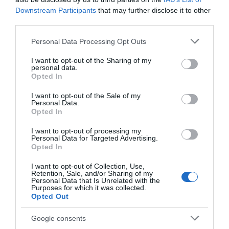
Downstream Participants
that may further disclose it to other
Guloso celebra 80 anos e lança campanha ‘A
third parties.
Origem’
Please note that this website/app uses one or more Google
Personal Data Processing Opt Outs
16 Jul 15:16
services and may gather and store information including but
not limited to your visit or usage behaviour. You may click to
I want to opt-out of the Sharing of my
personal data.
grant or deny consent to Google and its third-party tags to
Opted In
use your data for below specified purposes in below Google
consent section.
I want to opt-out of the Sale of my
Personal Data.
Opted In
I want to opt-out of processing my
Personal Data for Targeted Advertising.
Opted In
I want to opt-out of Collection, Use,
Retention, Sale, and/or Sharing of my
Personal Data that Is Unrelated with the
PESSOAS
Purposes for which it was collected.
Opted Out
Rotary Clube do Funchal lança website oficial
Google consents
16 Jul 13:32