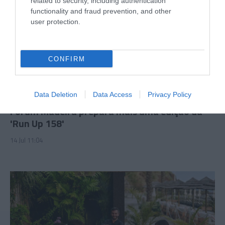
related to security, including authentication
functionality and fraud prevention, and other
user protection.
CONFIRM
PRODUTOS E MARCAS
Data Deletion
Data Access
Privacy Policy
Forum Madeira prepara mais uma edição da
'Run Up 158'
14 Jul 11:04