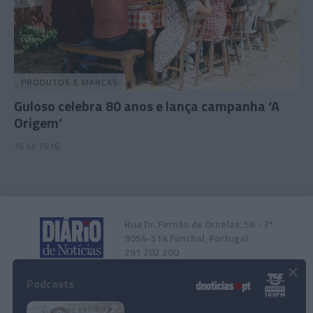
PRODUTOS E MARCAS
Guloso celebra 80 anos e lança campanha ‘A
Origem’
16 Jul 15:16
Rua Dr. Fernão de Ornelas, 56 - 3º
9054-514 Funchal, Portugal
291 202 300
×
Podcasts
Instale a nossa App