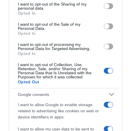
not limited to your visit or usage behaviour. You may click to
I want to opt-out of the Sharing of my
personal data.
grant or deny consent to Google and its third-party tags to
CRISTIANO RONALDO
Opted In
use your data for below specified purposes in below Google
“Muda o corpo de todas as mulheres”
consent section.
I want to opt-out of the Sale of my
Personal Data.
Opted In
PRODUTOS E MARCAS
Conheça a programação de fim-de-semana dos hotéis
I want to opt-out of processing my
Personal Data for Targeted Advertising.
da colecção Savoy Signature
Opted In
I want to opt-out of Collection, Use,
PRODUTOS E MARCAS
Retention, Sale, and/or Sharing of my
DHRT celebra dois anos com evento que junta música,
Personal Data that Is Unrelated with the
Purposes for which it was collected.
moda e criatividade no Funchal
Opted Out
Google consents
I want to allow Google to enable storage
related to advertising like cookies on web or
device identifiers in apps.
I want to allow my user data to be sent to