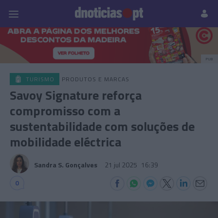
Pessoas
Prazeres
Paisagens
Palavras
P
PUB
TURISMO
PRODUTOS E MARCAS
Savoy Signature reforça
compromisso com a
sustentabilidade com soluções de
mobilidade eléctrica
Sandra S. Gonçalves
21 jul 2025
16:39
0