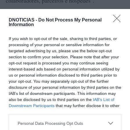
colaboradores, parceiros e hóspedes".
E concluiu: "Para a marca, a sustentabilidade não
DNOTICIAS -
Do Not Process My Personal
é uma tendência — é um princípio transversal a
Information
toda a experiência do hóspede. Com estas
medidas, a Savoy Signature reafirma o seu papel
If you wish to opt-out of the sale, sharing to third parties, or
processing of your personal or sensitive information for
como agente activo na transição para um turismo
targeted advertising by us, please use the below opt-out
mais responsável".
section to confirm your selection. Please note that after your
opt-out request is processed you may continue seeing
interest-based ads based on personal information utilized by
us or personal information disclosed to third parties prior to
TURISMO
SAVOY SIGNATURE
your opt-out. You may separately opt-out of the further
disclosure of your personal information by third parties on the
IAB’s list of downstream participants. This information may
0
Comentários
also be disclosed by us to third parties on the
IAB’s List of
Downstream Participants
that may further disclose it to other
third parties.
Últimas
Please note that this website/app uses one or more Google
Personal Data Processing Opt Outs
services and may gather and store information including but