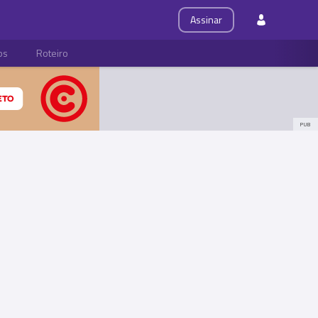
Assinar
ps
Roteiro
PUB