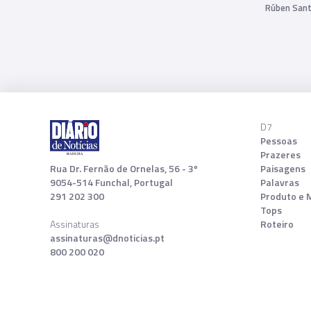
Rúben San
D7
Pessoas
Prazeres
Rua Dr. Fernão de Ornelas, 56 - 3º
Paisagens
9054-514 Funchal, Portugal
Palavras
291 202 300
Produto e 
Tops
Assinaturas
Roteiro
assinaturas@dnoticias.pt
800 200 020