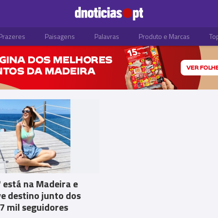
Prazeres
Paisagens
Palavras
Produto e Marcas
To
S
' está na Madeira e
 destino junto dos
7 mil seguidores