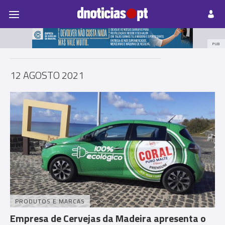
Pessoas
Prazeres
Paisagens
Palavras
P
PUB
12 AGOSTO 2021
PRODUTOS E MARCAS
Empresa de Cervejas da Madeira apresenta o