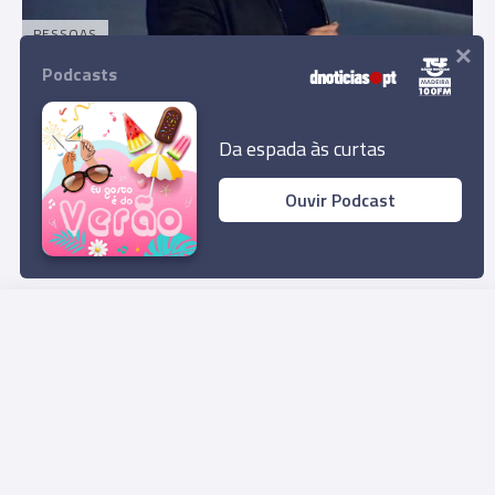
PESSOAS
×
Elon Musk torna-se o segundo homem mais
Podcasts
rico do mundo
17:58
Da espada às curtas
Ouvir Podcast
Rua Dr. Fernão de Ornelas, 56 - 3º
9054-514 Funchal, Portugal
291 202 300
Download App