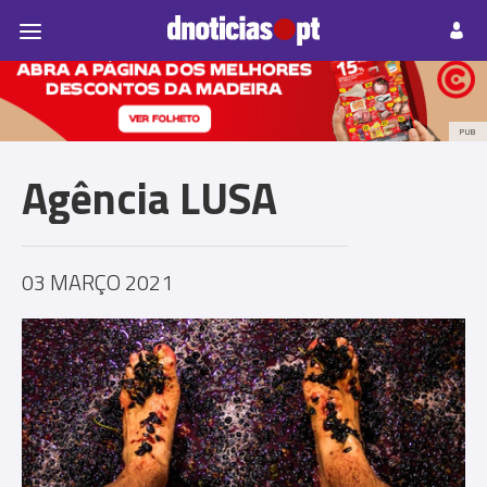
Pessoas
Prazeres
Paisagens
Palavras
P
PUB
Agência LUSA
03 MARÇO 2021