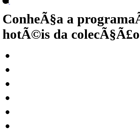
ConheÃ§a a programaÃ
hotÃ©is da colecÃ§Ã£o