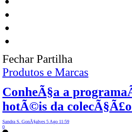
Fechar Partilha
Produtos e Marcas
ConheÃ§a a programaÃ
hotÃ©is da colecÃ§Ã£o
Sandra S. GonÃ§alves
5 Ago 11:59
0