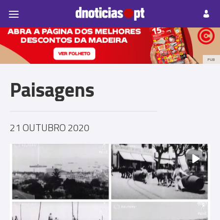
Pessoas
Prazeres
Paisagens
Palavras
P
PUB
Paisagens
21 OUTUBRO 2020