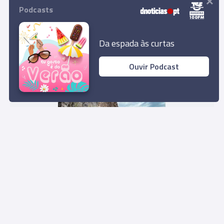
Imagens da baía do Funchal de 1937
Podcasts
11 Out 11:16
Da espada às curtas
Ouvir Podcast
Influencer alemã encantada com as paisagens
da Madeira
11 Out 11:13