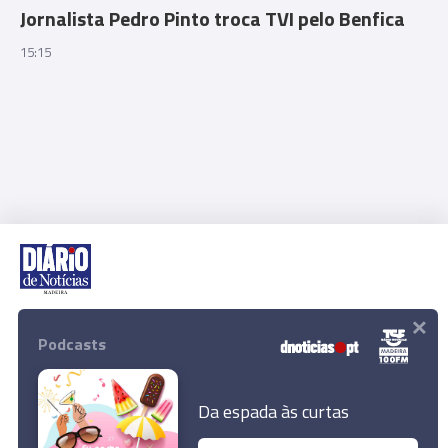
Jornalista Pedro Pinto troca TVI pelo Benfica
15:15
×
Rua Dr. Fernão de Ornelas, 56 - 3º
9054-514 Funchal, Portugal
Podcasts
291 202 300
Download App
Da espada às curtas