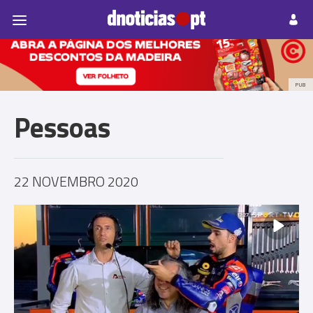
Pessoas
Prazeres
Paisagens
Palavras
P
PUB
Pessoas
22 NOVEMBRO 2020