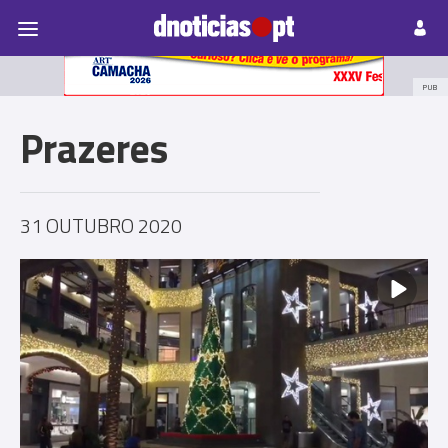
Pessoas
Prazeres
Paisagens
Palavras
P
PUB
Prazeres
31 OUTUBRO 2020