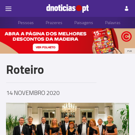
Pessoas
Prazeres
Paisagens
Palavras
P
PUB
Roteiro
14 NOVEMBRO 2020