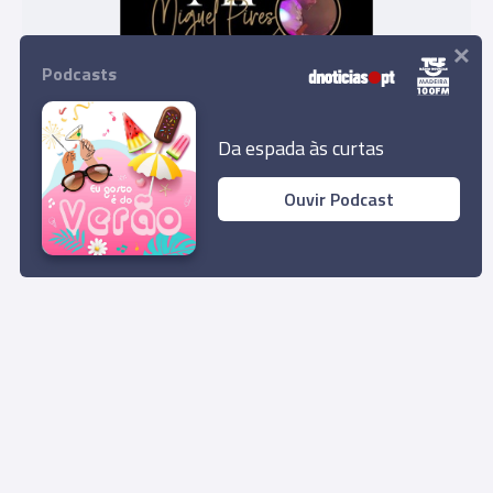
×
Podcasts
Miguel Pires Trio dá concerto esta quarta-feira
Da espada às curtas
no Funchal
15:00
Ouvir Podcast
Rua Dr. Fernão de Ornelas, 56 - 3º
9054-514 Funchal, Portugal