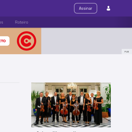
Assinar
ps
Roteiro
PUB