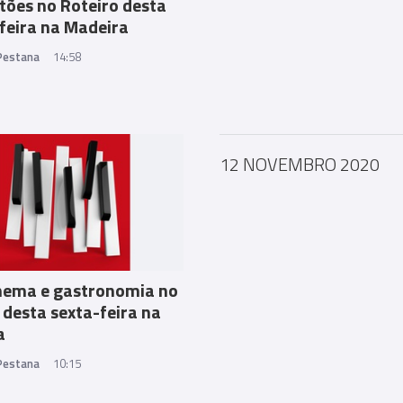
tões no Roteiro desta
feira na Madeira
 Pestana
14:58
12 NOVEMBRO 2020
inema e gastronomia no
 desta sexta-feira na
a
 Pestana
10:15