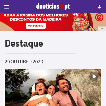
Pessoas
Prazeres
Paisagens
Palavras
P
PUB
Destaque
29 OUTUBRO 2020