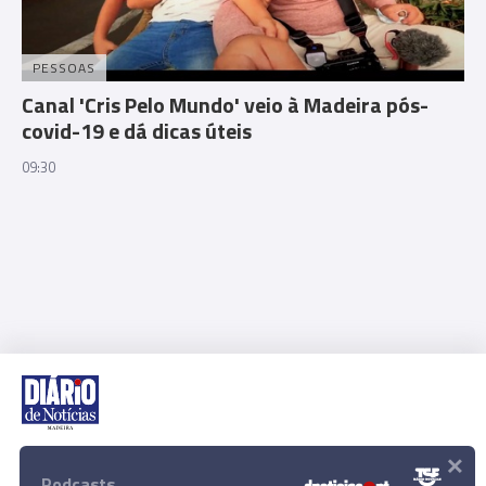
PESSOAS
Canal 'Cris Pelo Mundo' veio à Madeira pós-
covid-19 e dá dicas úteis
09:30
×
Rua Dr. Fernão de Ornelas, 56 - 3º
9054-514 Funchal, Portugal
Podcasts