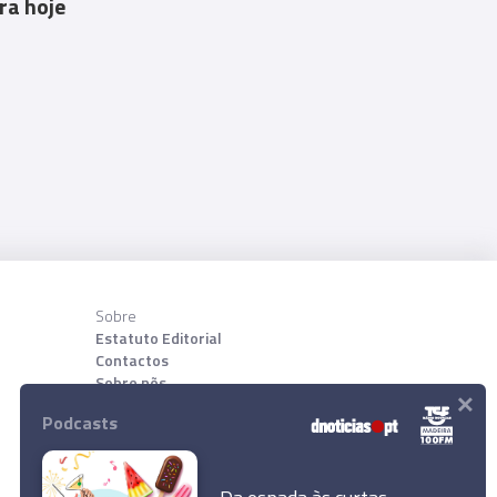
ra hoje
Sobre
Estatuto Editorial
Contactos
Sobre nõs
×
Podcasts
Download App