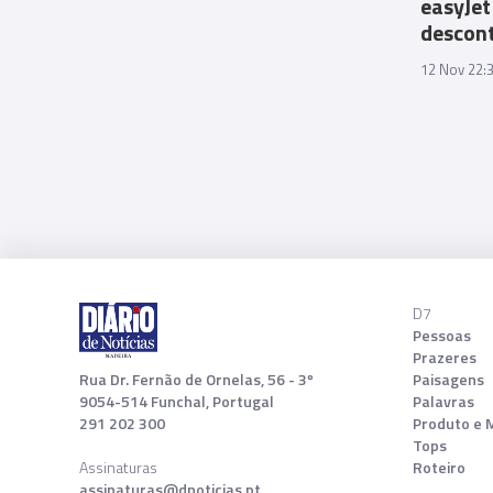
easyJet
descont
12 Nov 22:
D7
Pessoas
Prazeres
Rua Dr. Fernão de Ornelas, 56 - 3º
Paisagens
9054-514 Funchal, Portugal
Palavras
291 202 300
Produto e 
Tops
Assinaturas
Roteiro
assinaturas@dnoticias.pt