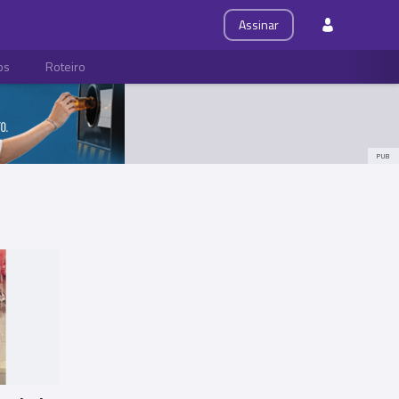
Assinar
ps
Roteiro
PUB