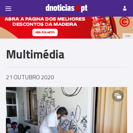
Pessoas
Prazeres
Paisagens
Palavras
P
PUB
Multimédia
21 OUTUBRO 2020