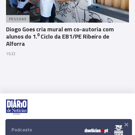
PESSOAS
Diogo Goes cria mural em co-autoria com
alunos do 1.⁰ Ciclo da EB1/PE Ribeiro de
Alforra
15:32
×
Rua Dr. Fernão de Ornelas, 56 - 3º
9054-514 Funchal, Portugal
Podcasts
291 202 300