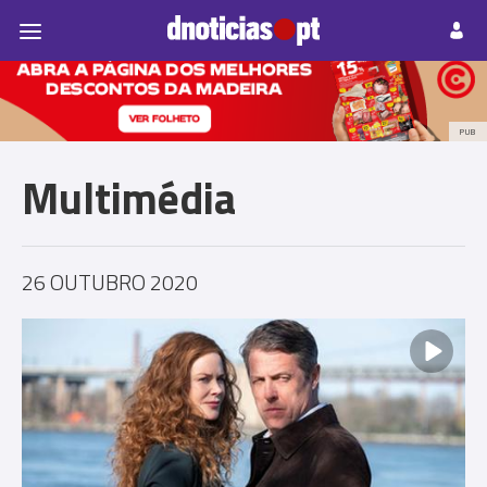
Pessoas
Prazeres
Paisagens
Palavras
P
PUB
Multimédia
26 OUTUBRO 2020